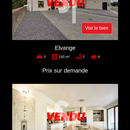
Voir le bien
Elvange
3
140 m²
2
4
Prix sur demande