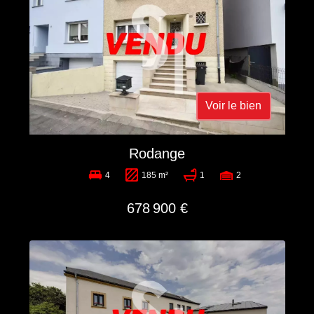
Voir le bien
Rodange
4
185 m²
1
2
678 900 €