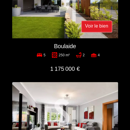
Voir le bien
Boulaide
5
250 m²
2
4
1 175 000 €