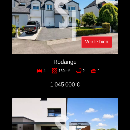
Voir le bien
Rodange
4
180 m²
2
1
1 045 000 €