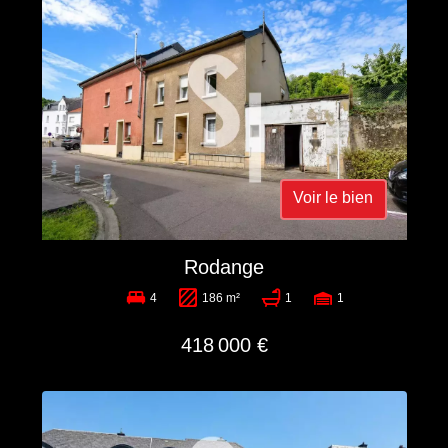
Voir le bien
Rodange
4
186 m²
1
1
418 000 €