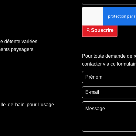
J’ai lu et j'accepte la
p
Souscrire
de détente variées
ments paysagers
Pour toute demande de re
contacter via ce formulai
lle de bain pour l’usage