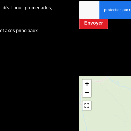
, idéal pour promenades,
J’ai lu et j'accepte la
Envoyer
et axes principaux
+
−