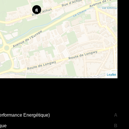
Leaflet
erformance Energétique)
A
ique
B