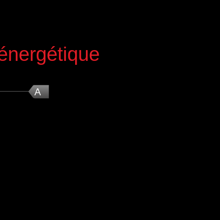
 énergétique
nergétique)
A