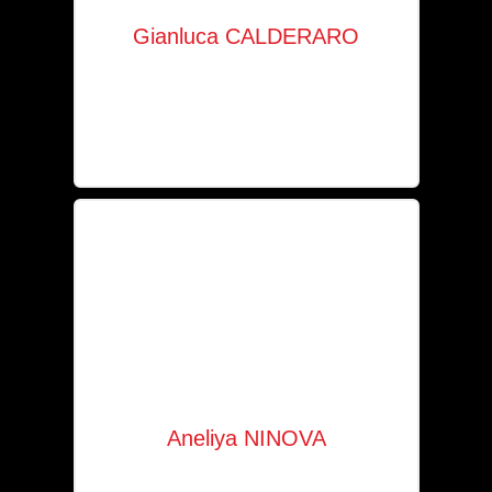
Gianluca CALDERARO
Responsable IT
+352 621 153 219
gc@solaia.lu
Aneliya NINOVA
Secrétariat