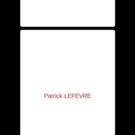
+352 621 245 169
an@solaia.lu
Patrick LEFEVRE
Responsable commercial Luxembourg
+352 621 621 930
pl@solaia.lu