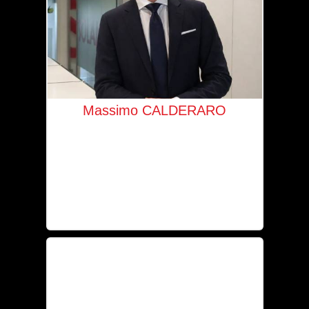
Massimo CALDERARO
Gérant Luxembourg & Belgique
+352 621 534 879
mc@solaia.lu
Agent immobilier agréé IPI n° 518 480