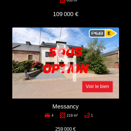
630 m²
109 000 €
E
Voir le bien
Messancy
4
218 m²
1
259 000 €