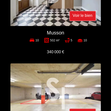
Voir le bien
Musson
10
502 m²
5
10
340 000 €