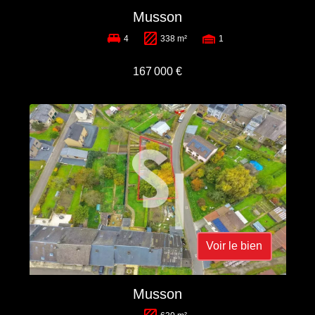
Musson
4
338 m²
1
167 000 €
Voir le bien
Musson