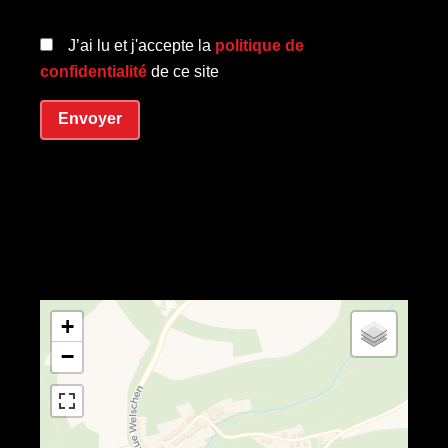
J’ai lu et j'accepte la
politique de
confidentialité
de ce site
Envoyer
+
−