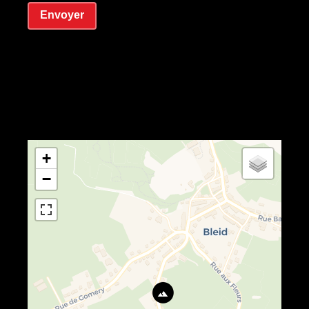
Envoyer
+
−