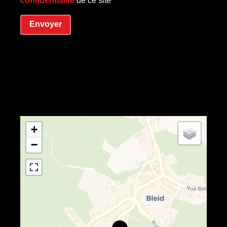
confidentialité
de ce site
Envoyer
+
−