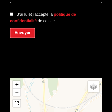
J’ai lu et j'accepte la
politique de
confidentialité
de ce site
Envoyer
+
−