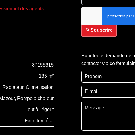
fessionnel des agents
J’ai lu et j'accepte la
p
Souscrire
Pour toute demande de re
contacter via ce formulai
87155615
135 m²
Radiateur, Climatisation
/ Mazout, Pompe à chaleur
Tout à l'égout
Excellent état