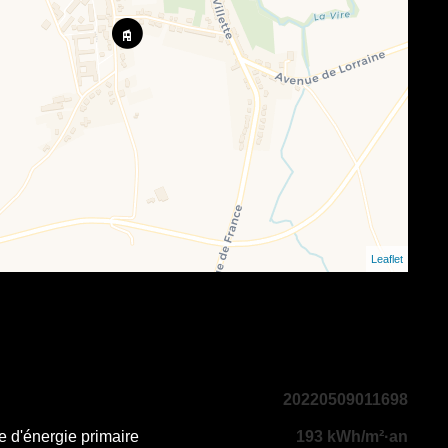
Leaflet
20220509011698
 d'énergie primaire
193 kWh/m²·an