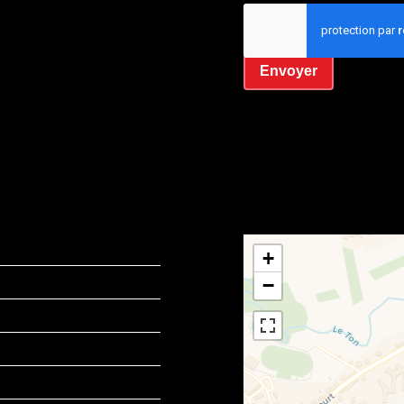
J’ai lu et j'accepte la
Envoyer
+
−