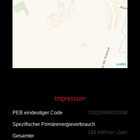
Leaflet
Impressum
PEB eindeutiger Code
20220509011698
Spezifischer Primärenergieverbrauch
193 kWh/m²·Jahr
Gesamter