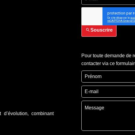
J’ai lu et j'accepte la
p
Souscrire
Pour toute demande de re
contacter via ce formulai
 d’évolution, combinant