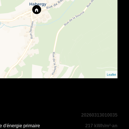
Leaflet
20260313010035
 d'énergie primaire
217 kWh/m²·an