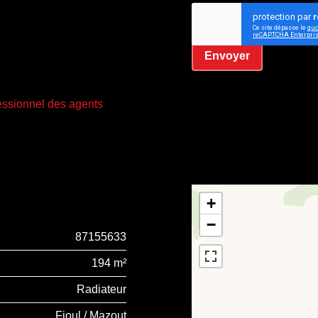
J’ai lu et j'accepte la
Envoyer
fessionnel des agents
+
−
87155633
194 m²
Radiateur
Fioul / Mazout