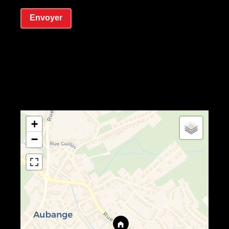
Envoyer
+
−