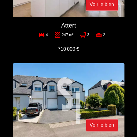
Voir le bien
Attert
4
247 m²
3
2
710 000 €
Voir le bien