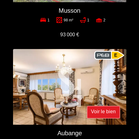
Musson
1
98 m²
1
2
93 000 €
E
Voir le bien
Aubange