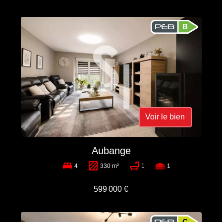
B
Voir le bien
Aubange
4
330 m²
1
1
599 000 €
C