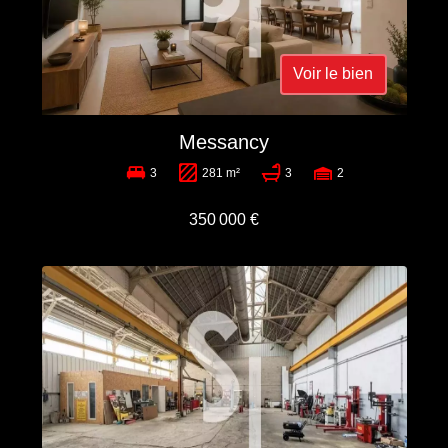
Voir le bien
Messancy
3
281 m²
3
2
350 000 €