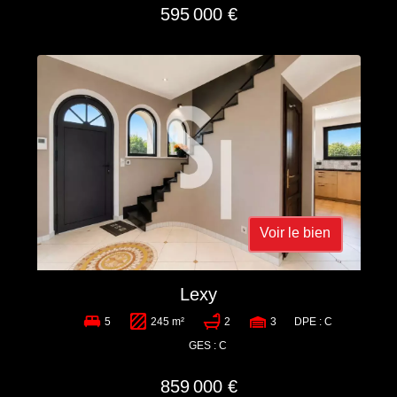
595 000 €
Voir le bien
Lexy
5
245 m²
2
3
DPE : C
GES : C
859 000 €