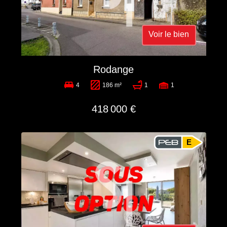
Voir le bien
Rodange
4
186 m²
1
1
418 000 €
E