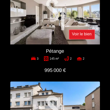
Voir le bien
Pétange
3
145 m²
2
2
995 000 €