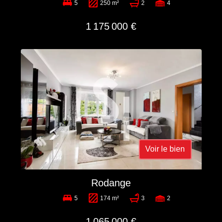
5
250 m²
2
4
1 175 000 €
Voir le bien
Rodange
5
174 m²
3
2
1 065 000 €