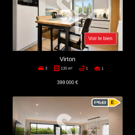
Voir le bien
Virton
3
135 m²
1
1
399 000 €
E