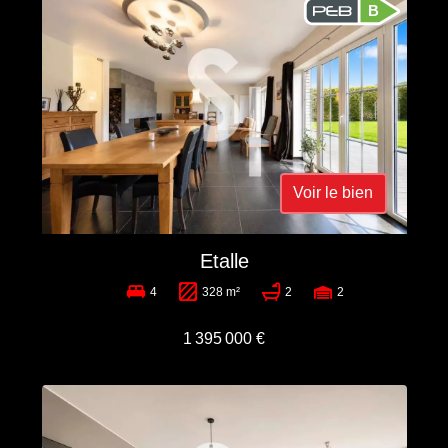
B
Voir le bien
Etalle
4
328 m²
2
2
1 395 000 €