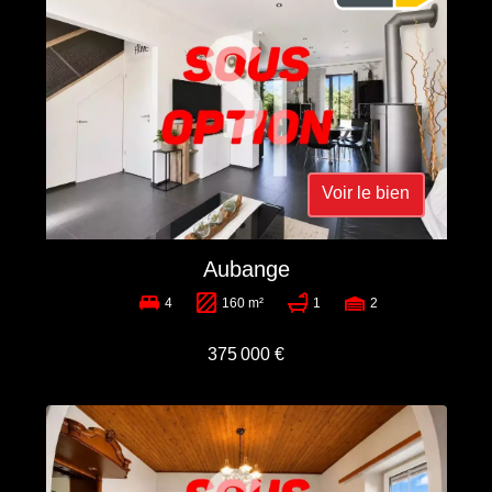
Voir le bien
Aubange
4
160 m²
1
2
375 000 €