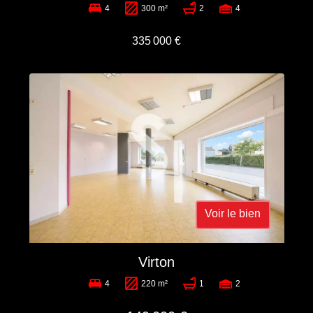
4
300 m²
2
4
335 000 €
Voir le bien
Virton
4
220 m²
1
2