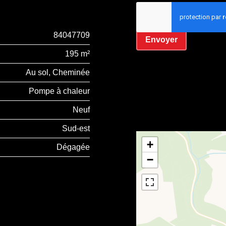
J’ai lu et j'accepte la
84047709
Envoyer
195 m²
Au sol, Cheminée
Pompe à chaleur
Neuf
Sud-est
+
Dégagée
−