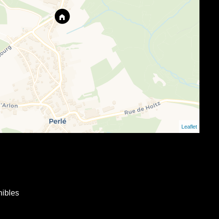
Leaflet
nibles