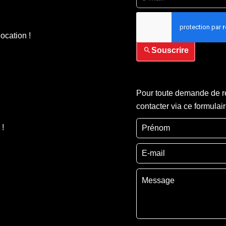
J’ai lu et j'accepte la
p
ocation !
Souscrire
Pour toute demande de re
contacter via ce formulai
 !