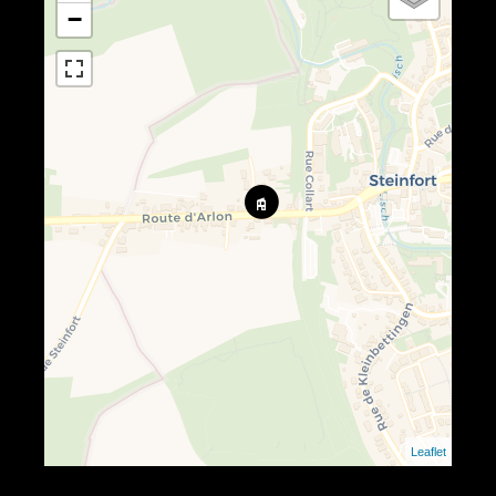
−
Leaflet