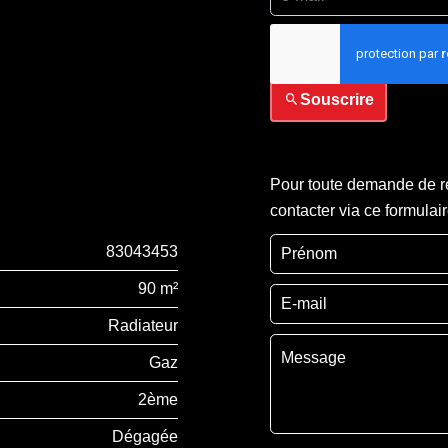
J’ai lu et j'accepte la
p
Souscrire
Pour toute demande de re
contacter via ce formulai
83043453
90 m²
Radiateur
Gaz
2ème
Dégagée