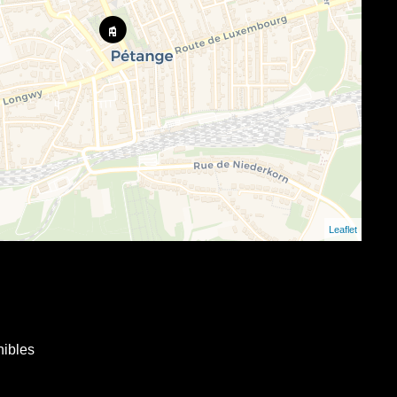
Leaflet
nibles