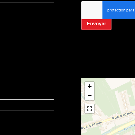
J’ai lu et j'accepte la
Envoyer
+
−