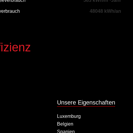
gieverbrauch
583 kWh/m²·Jahr
verbrauch
48048 kWh/an
izienz
Unsere Eigenschaften
Luxemburg
Belgien
Spanien