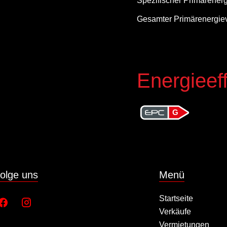
Spezifischer Primärener
Gesamter Primärenergie
Energieeff
G
olge uns
Menü
Startseite
Verkäufe
Vermietungen