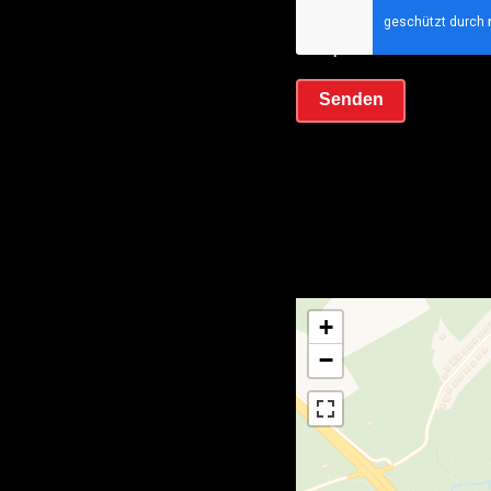
Ich habe die
Datens
akzeptiere sie
Senden
+
−