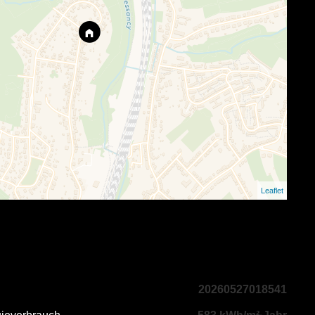
Leaflet
20260527018541