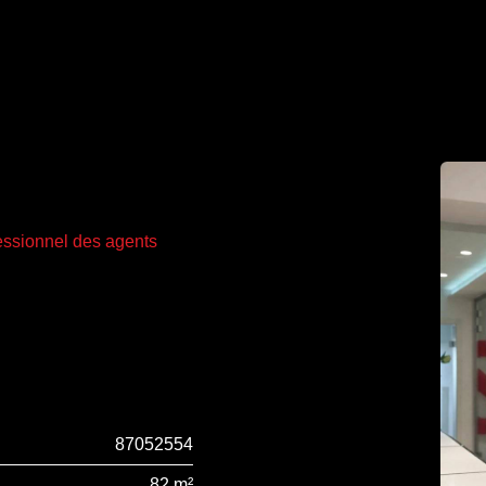
fessionnel des agents
87052554
82 m²