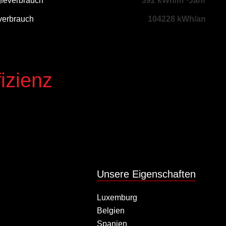
gieverbrauch
392 kWh/m²·Jahr
verbrauch
104228 kWh/an
izienz
Unsere Eigenschaften
Luxemburg
Belgien
Spanien