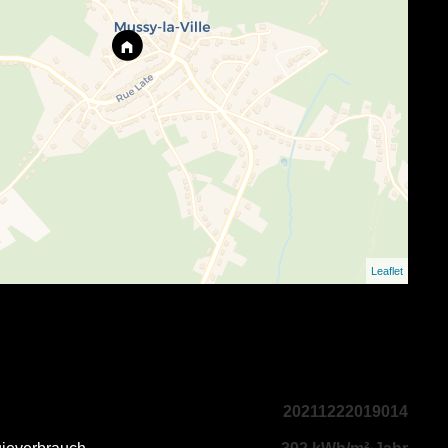
Leaflet
20211222019014