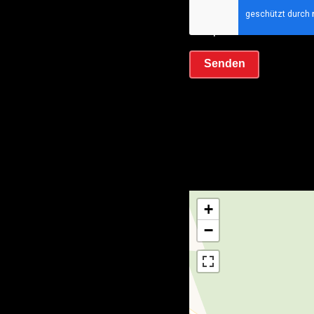
Ich habe die
Datens
akzeptiere sie
Senden
+
−