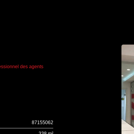
fessionnel des agents
87155062
338 m²