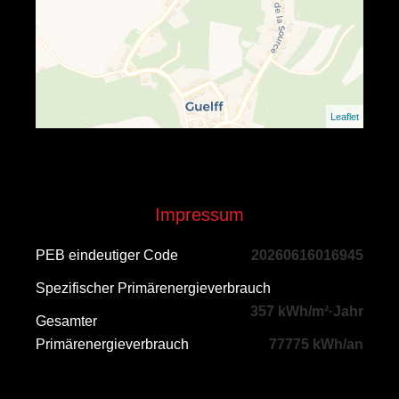
Leaflet
Impressum
PEB eindeutiger Code
20260616016945
Spezifischer Primärenergieverbrauch
357 kWh/m²·Jahr
Gesamter
Primärenergieverbrauch
77775 kWh/an