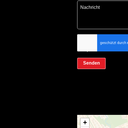
Ich habe die
Datens
akzeptiere sie
Senden
+