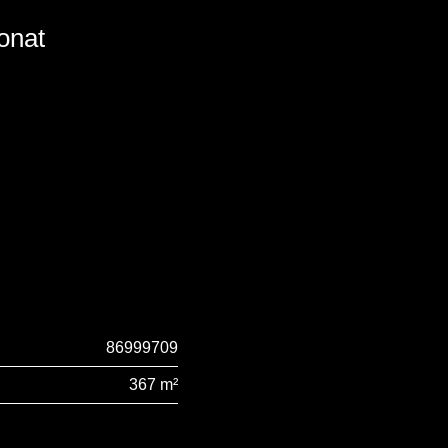
onat
86999709
367 m²