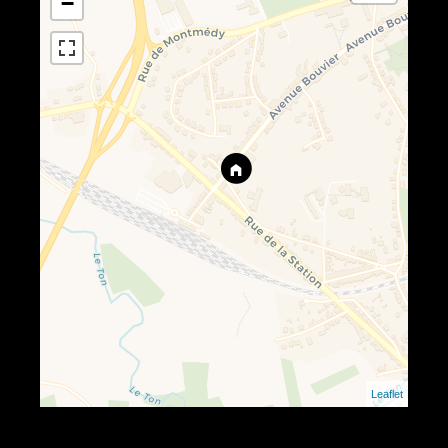
−
Leaflet