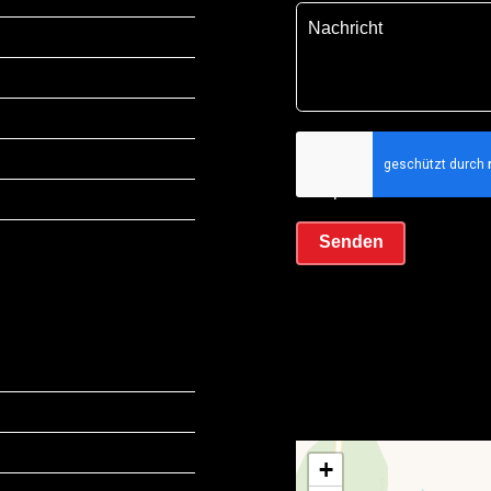
Ich habe die
Datens
akzeptiere sie
Senden
+