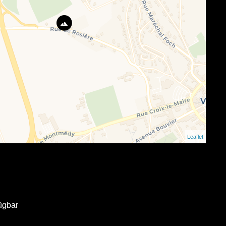
Leaflet
ügbar