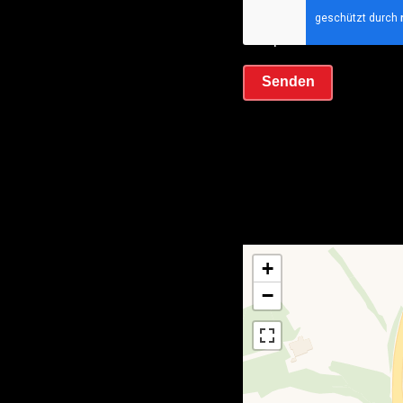
Ich habe die
Datens
akzeptiere sie
Senden
+
−