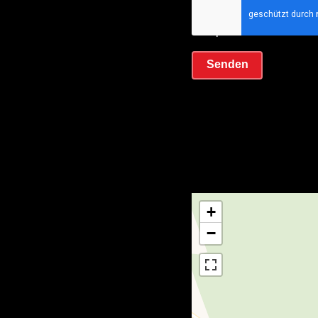
Ich habe die
Datens
akzeptiere sie
Senden
+
−