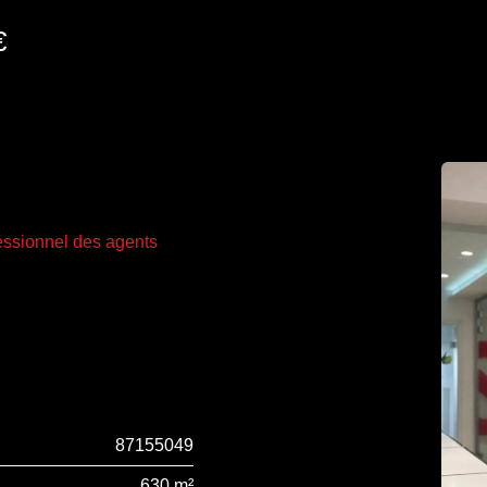
€
fessionnel des agents
87155049
630 m²