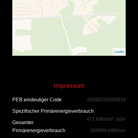
Leaflet
Impressum
PEB eindeutiger Code
20200225003834
Spezifischer Primärenergieverbrauch
471 kWh/m²·Jahr
Gesamter
Primärenergieverbrauch
109996 kWh/an